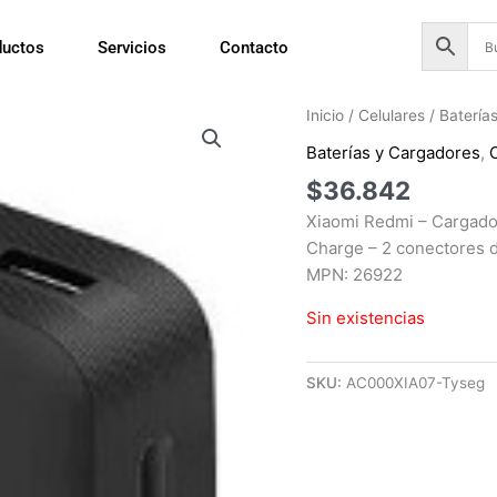
ductos
Servicios
Contacto
Inicio
/
Celulares
/
Batería
Baterías y Cargadores
,
$
36.842
Xiaomi Redmi – Cargador
Charge – 2 conectores d
MPN: 26922
Sin existencias
SKU:
AC000XIA07-Tyseg