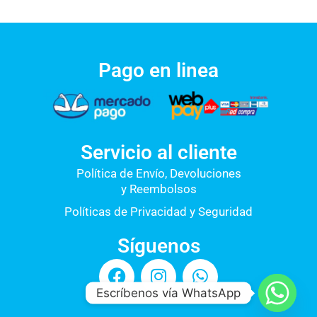
Pago en linea
Servicio al cliente
Política de Envío, Devoluciones
y Reembolsos
Políticas de Privacidad y Seguridad
Síguenos
F
I
W
a
n
h
Escríbenos vía WhatsApp
c
s
a