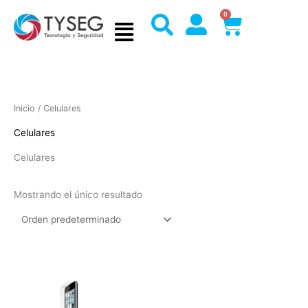
Ir
0
Cart
al
contenido
Inicio
/ Celulares
Celulares
Celulares
Mostrando el único resultado