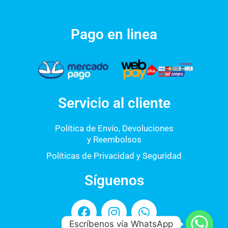
Pago en linea
Servicio al cliente
Política de Envío, Devoluciones
y Reembolsos
Políticas de Privacidad y Seguridad
Síguenos
F
I
W
a
n
h
Escríbenos vía WhatsApp