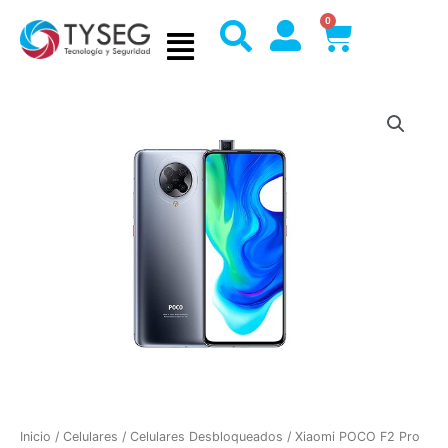
Ir
0
Cart
al
contenido
Inicio
/
Celulares
/
Celulares Desbloqueados
/ Xiaomi POCO F2 Pro