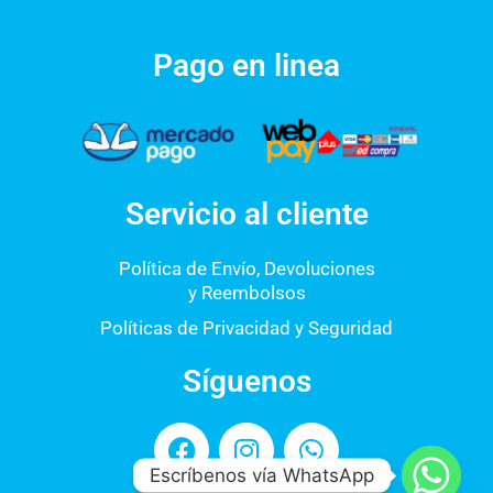
Pago en linea
Servicio al cliente
Política de Envío, Devoluciones
y Reembolsos
Políticas de Privacidad y Seguridad
Síguenos
F
I
W
a
n
h
Escríbenos vía WhatsApp
c
s
a