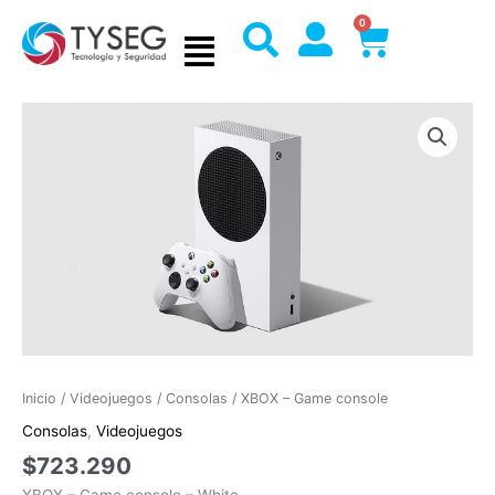
Ir
0
Cart
al
contenido
Inicio
/
Videojuegos
/
Consolas
/ XBOX – Game console
Consolas
,
Videojuegos
$
723.290
XBOX – Game console – White