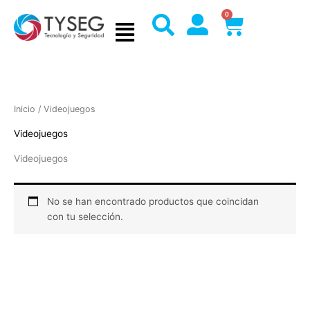
Ir
0
Cart
al
contenido
Inicio
/ Videojuegos
Videojuegos
Videojuegos
No se han encontrado productos que coincidan
con tu selección.