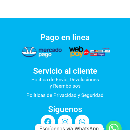
Pago en linea
Servicio al cliente
Política de Envío, Devoluciones
y Reembolsos
Políticas de Privacidad y Seguridad
Síguenos
F
I
W
a
n
h
Escríbenos vía WhatsApp