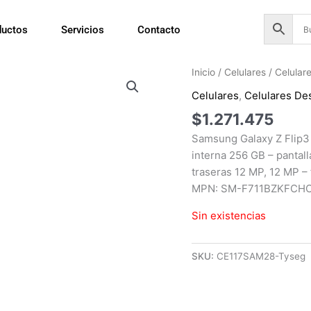
ductos
Servicios
Contacto
Inicio
/
Celulares
/
Celular
Celulares
,
Celulares De
$
1.271.475
Samsung Galaxy Z Flip3
interna 256 GB – pantall
traseras 12 MP, 12 MP –
MPN: SM-F711BZKFCH
Sin existencias
SKU:
CE117SAM28-Tyseg