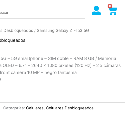
0
Cart
es Desbloqueados
/ Samsung Galaxy Z Flip3 5G
sbloqueados
 5G – 5G smartphone – SIM doble – RAM 8 GB / Memoria
a OLED – 6.7″ – 2640 x 1080 píxeles (120 Hz) – 2 x cámaras
 front camera 10 MP – negro fantasma
O
Categorías:
Celulares
,
Celulares Desbloqueados