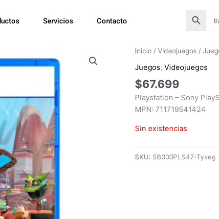
ductos
Servicios
Contacto
Inicio
/
Videojuegos
/
Jueg
Juegos
,
Videojuegos
$
67.699
Playstation – Sony Pla
MPN: 711719541424
Sin existencias
SKU:
SB000PLS47-Tyseg