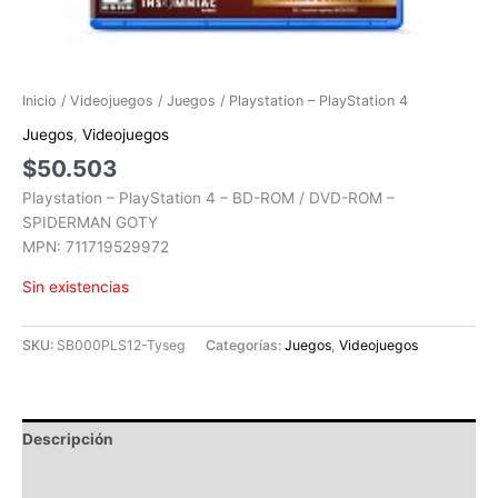
Inicio
/
Videojuegos
/
Juegos
/ Playstation – PlayStation 4
Juegos
,
Videojuegos
$
50.503
Playstation – PlayStation 4 – BD-ROM / DVD-ROM –
SPIDERMAN GOTY
MPN: 711719529972
Sin existencias
SKU:
SB000PLS12-Tyseg
Categorías:
Juegos
,
Videojuegos
Descripción
Información adicional