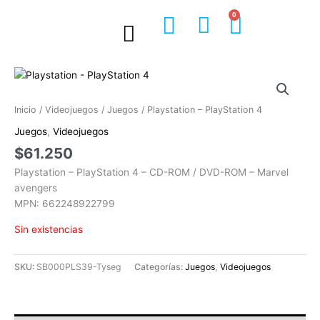
Ir
0
Cart
al
contenido
Inicio
/
Videojuegos
/
Juegos
/ Playstation – PlayStation 4
Juegos
,
Videojuegos
$
61.250
Playstation – PlayStation 4 – CD-ROM / DVD-ROM – Marvel
avengers
MPN: 662248922799
Sin existencias
SKU:
SB000PLS39-Tyseg
Categorías:
Juegos
,
Videojuegos