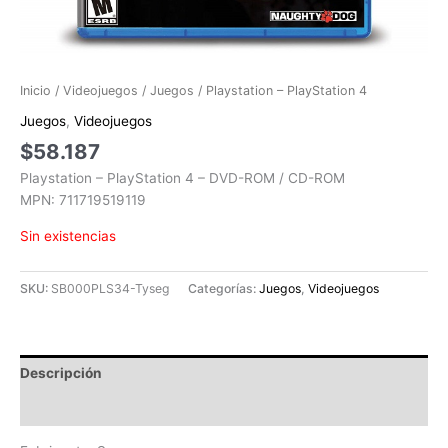
Inicio
/
Videojuegos
/
Juegos
/ Playstation – PlayStation 4
Juegos
,
Videojuegos
$
58.187
Playstation – PlayStation 4 – DVD-ROM / CD-ROM
MPN: 711719519119
Sin existencias
SKU:
SB000PLS34-Tyseg
Categorías:
Juegos
,
Videojuegos
Descripción
Valoraciones (0)