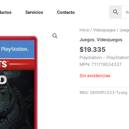
ductos
Servicios
Contacto
Inicio
/
Videojuegos
/
Jueg
Juegos
,
Videojuegos
$
19.335
Playstation – PlayStati
MPN: 711719534327
Sin existencias
SKU:
SB000PLS33-Tyseg