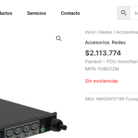
ductos
Servicios
Contacto
Inicio
/
Redes
/
Accesorio
Accesorios
,
Redes
$
2.113.774
Panduit – PDU monofasi
MPN: P08G12M
Sin existencias
SKU:
NW000PDT89-Tyseg