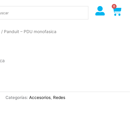
0
Cart
s
/ Panduit – PDU monofasica
ca
Categorías:
Accesorios
,
Redes