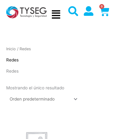
Ir
0
Cart
al
contenido
Inicio
/ Redes
Redes
Redes
Mostrando el único resultado