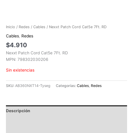
Inicio
/
Redes
/
Cables
/ Nexxt Patch Cord Cat5e 7Ft. RD
Cables
,
Redes
$
4.910
Nexxt Patch Cord Cat5e 7Ft. RD
MPN: 798302030206
Sin existencias
SKU:
AB360NXT14-Tyseg
Categorías:
Cables
,
Redes
Descripción
Información adicional
Valoraciones (0)