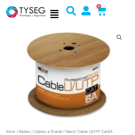
Ir
0
Cart
al
contenido
Inicio
/
Redes
/
Cables a Granel
/ Nexxt Cable U/UTP Cat6A