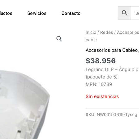
ductos
Servicios
Contacto
Inicio
/
Redes
/
Accesorios
cable
Accesorios para Cableo
$
38.956
Legrand DLP – Ángulo pl
(paquete de 5)
MPN: 10789
Sin existencias
SKU:
NW001LGR19-Tyseg