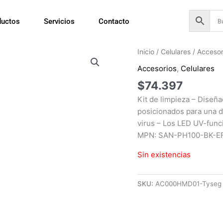
ductos
Servicios
Contacto
Inicio
/
Celulares
/
Accesor
Accesorios
,
Celulares
$
74.397
Kit de limpieza – Diseñ
posicionados para una d
virus – Los LED UV-fun
MPN: SAN-PH100-BK-E
Sin existencias
SKU:
AC000HMD01-Tyseg