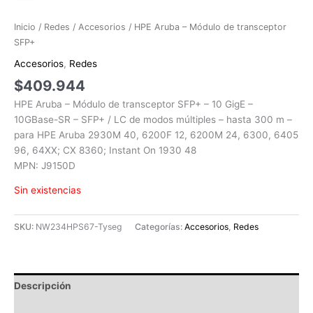
Inicio
/
Redes
/
Accesorios
/ HPE Aruba – Módulo de transceptor
SFP+
Accesorios
,
Redes
$
409.944
HPE Aruba – Módulo de transceptor SFP+ – 10 GigE –
10GBase-SR – SFP+ / LC de modos múltiples – hasta 300 m –
para HPE Aruba 2930M 40, 6200F 12, 6200M 24, 6300, 6405
96, 64XX; CX 8360; Instant On 1930 48
MPN: J9150D
Sin existencias
SKU:
NW234HPS67-Tyseg
Categorías:
Accesorios
,
Redes
Descripción
Información adicional