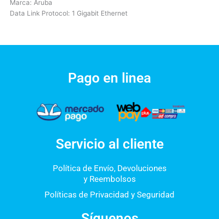
Marca: Aruba
Data Link Protocol: 1 Gigabit Ethernet
Pago en linea
Servicio al cliente
Política de Envío, Devoluciones
y Reembolsos
Políticas de Privacidad y Seguridad
Síguenos