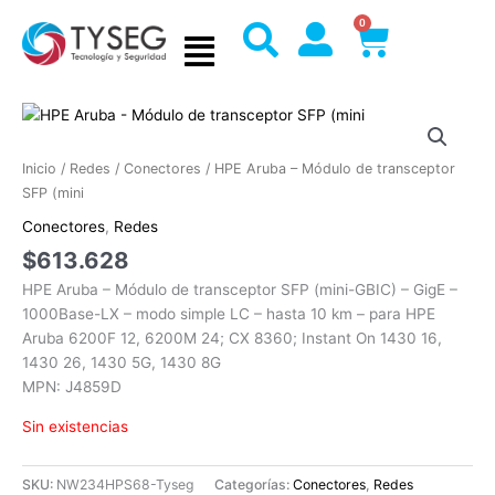
Ir
0
Cart
al
contenido
Inicio
/
Redes
/
Conectores
/ HPE Aruba – Módulo de transceptor
SFP (mini
Conectores
,
Redes
$
613.628
HPE Aruba – Módulo de transceptor SFP (mini-GBIC) – GigE –
1000Base-LX – modo simple LC – hasta 10 km – para HPE
Aruba 6200F 12, 6200M 24; CX 8360; Instant On 1430 16,
1430 26, 1430 5G, 1430 8G
MPN: J4859D
Sin existencias
SKU:
NW234HPS68-Tyseg
Categorías:
Conectores
,
Redes