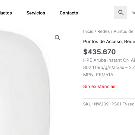
ductos
Servicios
Contacto
Inicio
/
Redes
/
Puntos de
Puntos de Acceso
,
Red
$
435.670
HPE Aruba Instant ON AP
802.11a/b/g/n/ac/ax – 2.
MPN: R6M51A
Sin existencias
SKU:
NW239HPS81-Tyseg