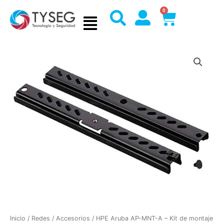
Ir
0
Cart
al
contenido
Inicio
/
Redes
/
Accesorios
/ HPE Aruba AP-MNT-A – Kit de montaje