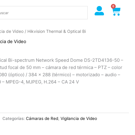
0
Cart
ncia de Video
/ Hikvision Thermal & Optical Bi
ncia de Video
ptical Bi-spectrum Network Speed Dome DS-2TD4136-50 –
tud focal de 50 mm – cámara de red térmica – PTZ – color
080 (óptico) / 384 x 288 (térmico) – motorizado – audio –
0 – MPEG-4, MJPEG, H.264 – CA 24 V
Categorías:
Cámaras de Red
,
Vigilancia de Video