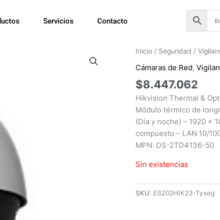
ductos
Servicios
Contacto
Inicio
/
Seguridad
/
Vigila
Cámaras de Red
,
Vigila
$
8.447.062
Hikvision Thermal & O
Módulo térmico de longi
(Día y noche) – 1920 x 1
compuesto – LAN 10/10
MPN: DS-2TD4136-50
Sin existencias
SKU:
ES202HIK23-Tyseg