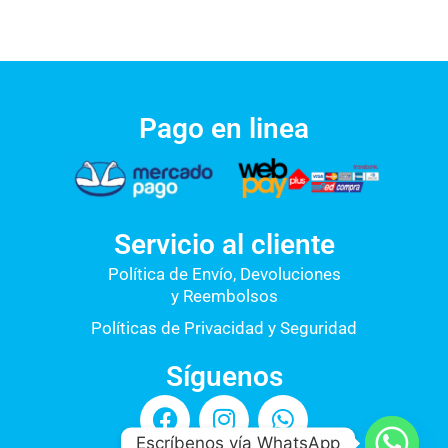
Pago en linea
Servicio al cliente
Política de Envío, Devoluciones
y Reembolsos
Políticas de Privacidad y Seguridad
Síguenos
F
I
W
a
n
h
Escríbenos vía WhatsApp