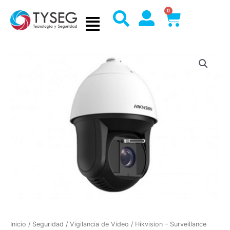
Ir
0
Cart
al
contenido
Inicio
/
Seguridad
/
Vigilancia de Video
/ Hikvision – Surveillance