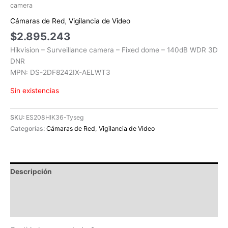
camera
Cámaras de Red
,
Vigilancia de Video
$
2.895.243
Hikvision – Surveillance camera – Fixed dome – 140dB WDR 3D
DNR
MPN: DS-2DF8242IX-AELWT3
Sin existencias
SKU:
ES208HIK36-Tyseg
Categorías:
Cámaras de Red
,
Vigilancia de Video
Descripción
Información adicional
Valoraciones (0)