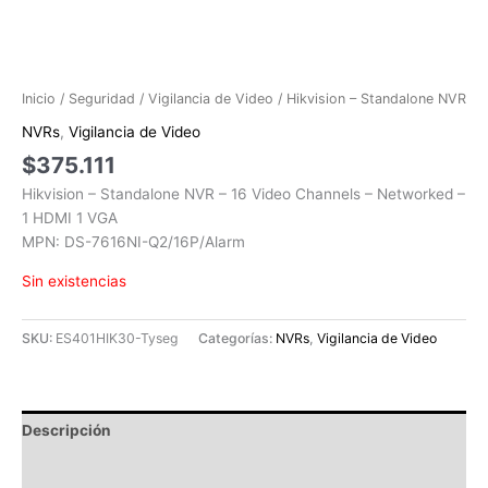
Inicio
/
Seguridad
/
Vigilancia de Video
/ Hikvision – Standalone NVR
NVRs
,
Vigilancia de Video
$
375.111
Hikvision – Standalone NVR – 16 Video Channels – Networked –
1 HDMI 1 VGA
MPN: DS-7616NI-Q2/16P/Alarm
Sin existencias
SKU:
ES401HIK30-Tyseg
Categorías:
NVRs
,
Vigilancia de Video
Descripción
Información adicional