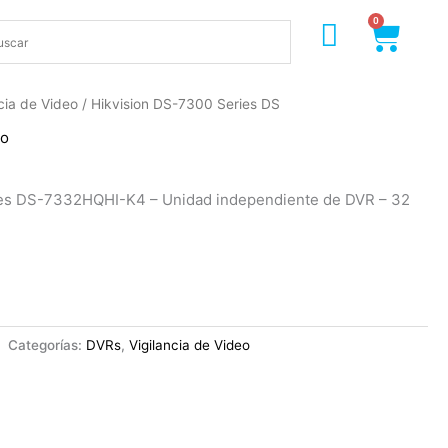
0
Cart
ncia de Video
/ Hikvision DS-7300 Series DS
eo
ies DS-7332HQHI-K4 – Unidad independiente de DVR – 32
4
Categorías:
DVRs
,
Vigilancia de Video