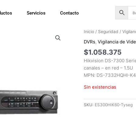
ductos
Servicios
Contacto
Inicio
/
Seguridad
/
Vigila
DVRs
,
Vigilancia de Vid
$
1.058.375
Hikvision DS-7300 Ser
canales – en red – 1.5U
MPN: DS-7332HQHI-K
Sin existencias
SKU:
ES300HIK60-Tyseg