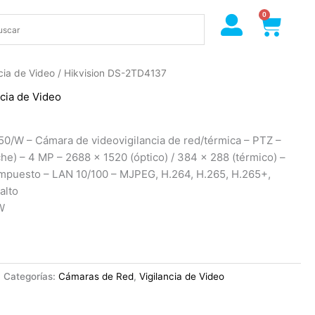
0
Cart
ncia de Video
/ Hikvision DS-2TD4137
ncia de Video
0/W – Cámara de videovigilancia de red/térmica – PTZ –
che) – 4 MP – 2688 x 1520 (óptico) / 384 x 288 (térmico) –
ompuesto – LAN 10/100 – MJPEG, H.264, H.265, H.265+,
alto
W
Categorías:
Cámaras de Red
,
Vigilancia de Video