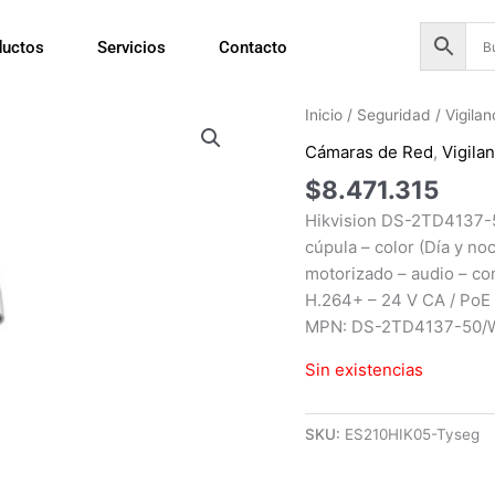
ductos
Servicios
Contacto
Inicio
/
Seguridad
/
Vigila
Cámaras de Red
,
Vigila
$
8.471.315
Hikvision DS-2TD4137-5
cúpula – color (Día y no
motorizado – audio – c
H.264+ – 24 V CA / PoE 
MPN: DS-2TD4137-50/
Sin existencias
SKU:
ES210HIK05-Tyseg