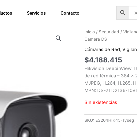
ductos
Servicios
Contacto
Inicio
/
Seguridad
/
Vigila
Camera DS
Cámaras de Red
,
Vigila
$
4.188.415
Hikvision DeepinView 
de red térmica – 384 x 2
MJPEG, H.264, H.265, H.
MPN: DS-2TD2136-10V
Sin existencias
SKU:
ES204HIK45-Tyseg