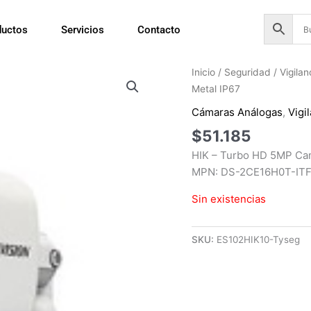
ductos
Servicios
Contacto
Inicio
/
Seguridad
/
Vigila
Metal IP67
Cámaras Análogas
,
Vigi
$
51.185
HIK – Turbo HD 5MP Ca
MPN: DS-2CE16H0T-ITF
Sin existencias
SKU:
ES102HIK10-Tyseg