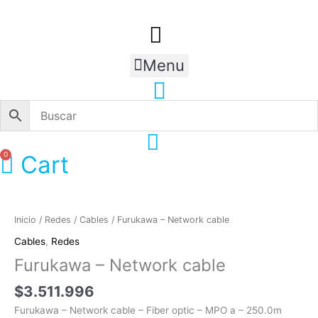
Ir
al
contenido
Menu
0
Cart
Inicio
/
Redes
/
Cables
/ Furukawa – Network cable
Cables
,
Redes
Furukawa – Network cable
$
3.511.996
Furukawa – Network cable – Fiber optic – MPO a – 250.0m