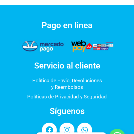
Pago en linea
Servicio al cliente
Política de Envío, Devoluciones
y Reembolsos
Políticas de Privacidad y Seguridad
Síguenos
F
I
W
a
n
h