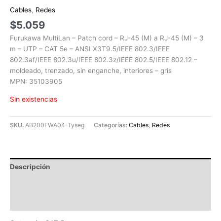
Cables
,
Redes
$
5.059
Furukawa MultiLan – Patch cord – RJ-45 (M) a RJ-45 (M) – 3
m – UTP – CAT 5e – ANSI X3T9.5/IEEE 802.3/IEEE
802.3af/IEEE 802.3u/IEEE 802.3z/IEEE 802.5/IEEE 802.12 –
moldeado, trenzado, sin enganche, interiores – gris
MPN: 35103905
Sin existencias
SKU:
AB200FWA04-Tyseg
Categorías:
Cables
,
Redes
Descripción
Información adicional
Valoraciones (0)