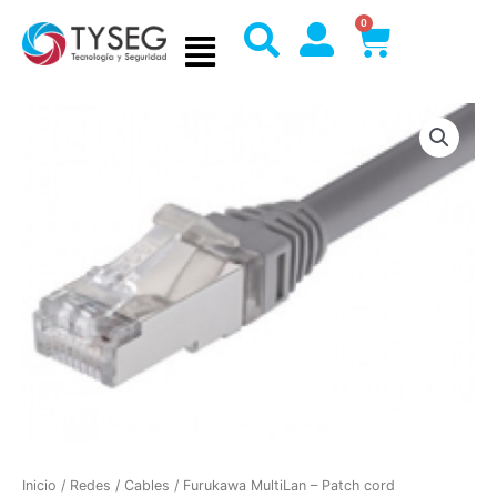
Ir
0
Cart
al
contenido
Inicio
/
Redes
/
Cables
/ Furukawa MultiLan – Patch cord