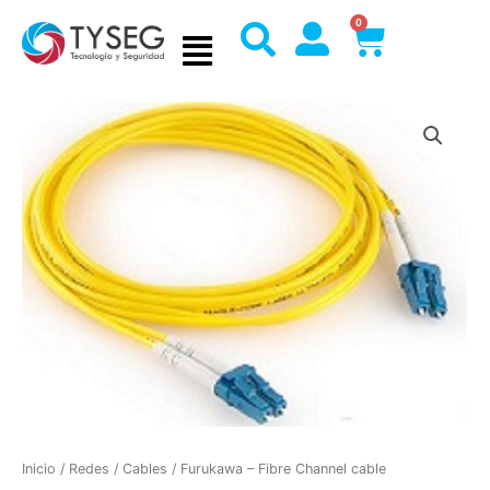
Ir
0
Cart
al
contenido
Inicio
/
Redes
/
Cables
/ Furukawa – Fibre Channel cable