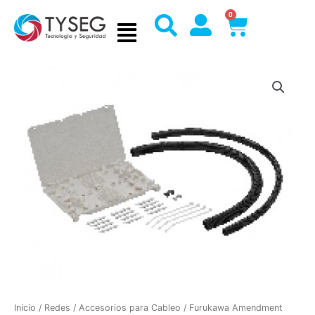
Ir
0
Cart
al
contenido
Inicio
/
Redes
/
Accesorios para Cableo
/ Furukawa Amendment