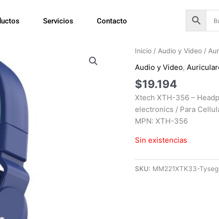
ductos
Servicios
Contacto
Inicio
/
Audio y Video
/
Aur
Audio y Video
,
Auricula
$
19.194
Xtech XTH-356 – Headph
electronics / Para Cellu
MPN: XTH-356
Sin existencias
SKU:
MM221XTK33-Tyseg