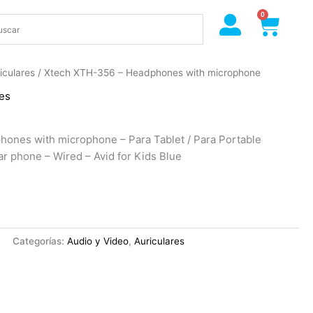
0
Cart
iculares
/ Xtech XTH-356 – Headphones with microphone
res
ones with microphone – Para Tablet / Para Portable
lar phone – Wired – Avid for Kids Blue
Categorías:
Audio y Video
,
Auriculares