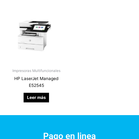
Impresoras Multifuncionales
HP LaserJet Managed
E52545
Leer más
Pago en linea