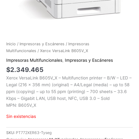
Inicio
/
Impresoras y Escáneres
/
Impresoras
Multifuncionales
/ Xerox VersaLink B605V_X
Impresoras Multifuncionales
,
Impresoras y Escáneres
$
2.349.465
Xerox VersaLink B605V_X – Multifunction printer – B/W – LED –
Legal (216 x 356 mm) (original) – A4/Legal (media) – up to 58
ppm (copying) – up to 55 ppm (printing) – 700 sheets – 33.6
Kbps – Gigabit LAN, USB host, NFC, USB 3.0 – Sold
MPN: B605V_X
Sin existencias
SKU:
PT772XER63-Tyseg