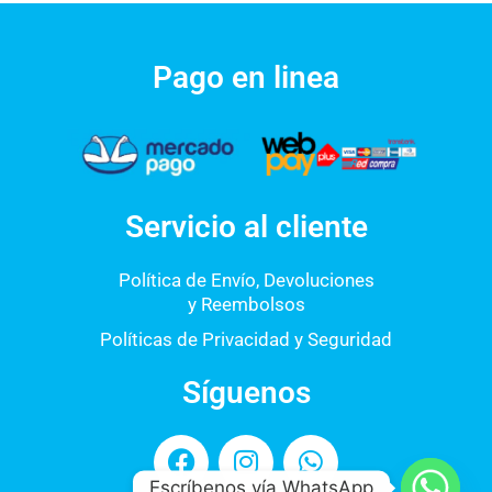
Pago en linea
Servicio al cliente
Política de Envío, Devoluciones
y Reembolsos
Políticas de Privacidad y Seguridad
Síguenos
F
I
W
a
n
h
Escríbenos vía WhatsApp