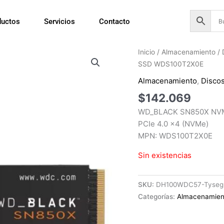
ductos
Servicios
Contacto
Inicio
/
Almacenamiento
/
SSD WDS100T2X0E
Almacenamiento
,
Discos
$
142.069
WD_BLACK SN850X NVMe
PCIe 4.0 x4 (NVMe)
MPN: WDS100T2X0E
Sin existencias
SKU:
DH100WDC57-Tyseg
Categorías:
Almacenamien