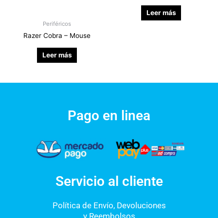
Leer más
Periféricos
Razer Cobra – Mouse
Leer más
Pago en linea
Servicio al cliente
Política de Envío, Devoluciones
y Reembolsos