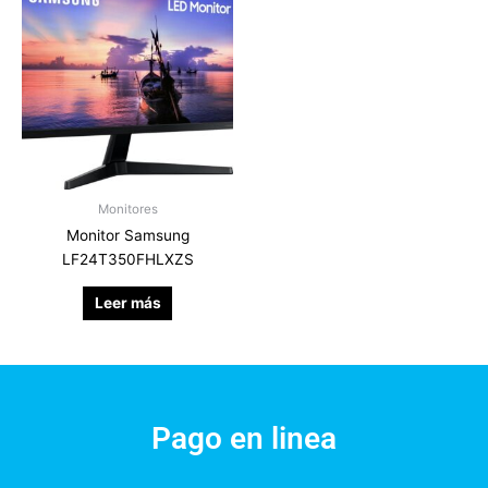
Monitores
Monitor Samsung
LF24T350FHLXZS
Leer más
Pago en linea