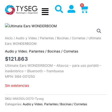
Ir
0
Cart
al
contenido
Inicio
/
Audio y Video
/
Parlantes / Bocinas / Cornetas
/ Ultimate
Ears WONDERBOOM
Audio y Video
,
Parlantes / Bocinas / Cornetas
$
121.863
Ultimate Ears WONDERBOOM – Altavoz – para uso portátil –
inalámbrico – Bluetooth – frambuesa
MPN: 984-001250
Sin existencias
SKU:
MM250LOG70-Tyseg
Categorías:
Audio y Video
,
Parlantes / Bocinas / Cornetas