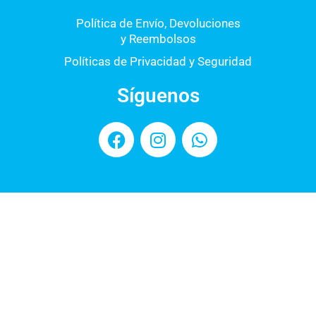
Política de Envío, Devoluciones
y Reembolsos
Políticas de Privacidad y Seguridad
Síguenos
F
I
W
a
n
h
c
s
a
e
t
t
b
a
s
o
g
a
o
r
p
k
a
p
m