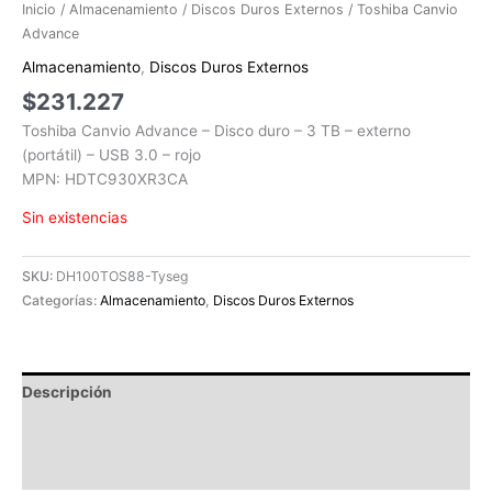
Inicio
/
Almacenamiento
/
Discos Duros Externos
/ Toshiba Canvio
Advance
Almacenamiento
,
Discos Duros Externos
$
231.227
Toshiba Canvio Advance – Disco duro – 3 TB – externo
(portátil) – USB 3.0 – rojo
MPN: HDTC930XR3CA
Sin existencias
SKU:
DH100TOS88-Tyseg
Categorías:
Almacenamiento
,
Discos Duros Externos
Descripción
Información adicional
Valoraciones (0)