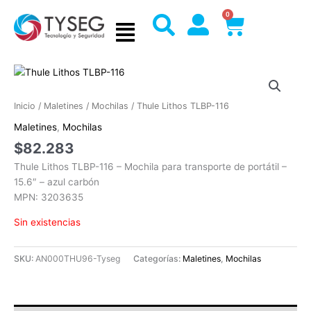
Ir
0
Cart
al
contenido
Inicio
/
Maletines
/
Mochilas
/ Thule Lithos TLBP-116
Maletines
,
Mochilas
$
82.283
Thule Lithos TLBP-116 – Mochila para transporte de portátil –
15.6″ – azul carbón
MPN: 3203635
Sin existencias
SKU:
AN000THU96-Tyseg
Categorías:
Maletines
,
Mochilas