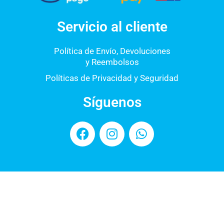
Servicio al cliente
Política de Envío, Devoluciones
y Reembolsos
Políticas de Privacidad y Seguridad
Síguenos
F
I
W
a
n
h
c
s
a
e
t
t
b
a
s
o
g
a
o
r
p
k
a
p