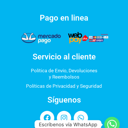
Pago en linea
Servicio al cliente
Política de Envío, Devoluciones
y Reembolsos
Políticas de Privacidad y Seguridad
Síguenos
F
I
W
a
n
h
Escríbenos vía WhatsApp