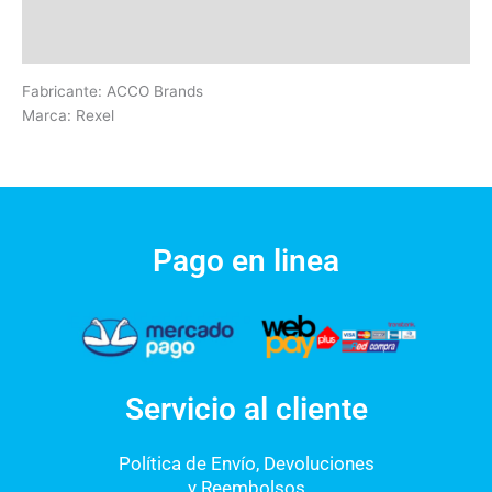
Información adicional
Valoraciones (0)
Fabricante: ACCO Brands
Marca: Rexel
Pago en linea
Servicio al cliente
Política de Envío, Devoluciones
y Reembolsos