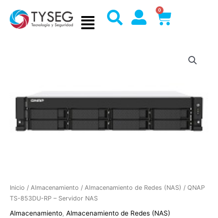
Ir
0
Cart
al
contenido
Inicio
/
Almacenamiento
/
Almacenamiento de Redes (NAS)
/ QNAP
TS-853DU-RP – Servidor NAS
Almacenamiento
,
Almacenamiento de Redes (NAS)