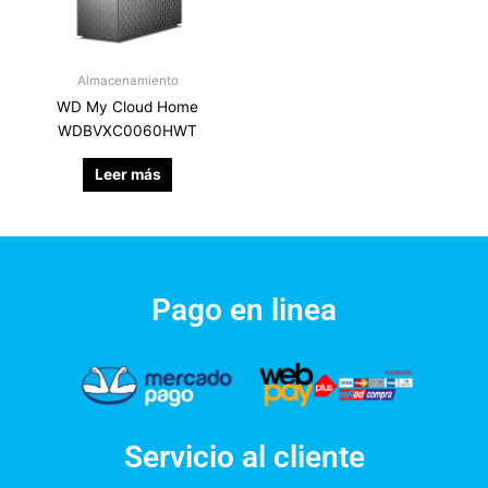
Almacenamiento
WD My Cloud Home
WDBVXC0060HWT
Leer más
Pago en linea
Servicio al cliente