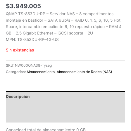
$
3.949.005
QNAP TS-853DU-RP – Servidor NAS – 8 compartimentos –
montaje en bastidor – SATA 6Gb/s – RAID 0, 1, 5, 6, 10, 5 Hot
Spare, intercambio en caliente 6, 10 repuesto rápido – RAM 4
GB – 2.5 Gigabit Ethernet – iSCSI soporta – 2U
MPN: TS-853DU-RP-4G-US
Sin existencias
SKU:
NW000QNA38-Tyseg
Categorías:
Almacenamiento
,
Almacenamiento de Redes (NAS)
Descripción
Información adicional
Valoraciones (0)
Capacidad total de almacenamiento: 0 GB