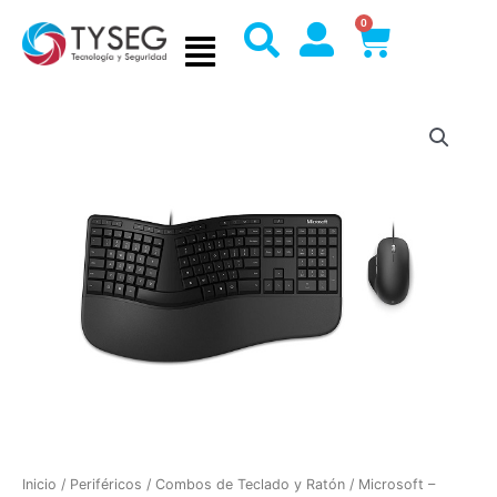
Ir
0
Cart
al
contenido
Inicio
/
Periféricos
/
Combos de Teclado y Ratón
/ Microsoft –