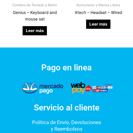
Combos de Teclado y Ratón
Auriculares y Manos Libres
Genius – Keyboard and
Xtech – Headset – Wired
mouse set
Leer más
Leer más
Pago en linea
Servicio al cliente
Política de Envío, Devoluciones
y Reembolsos