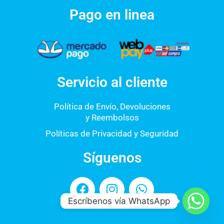
Pago en linea
Servicio al cliente
Política de Envío, Devoluciones
y Reembolsos
Políticas de Privacidad y Seguridad
Síguenos
F
I
W
a
n
h
Escríbenos vía WhatsApp
c
s
a
e
t
t