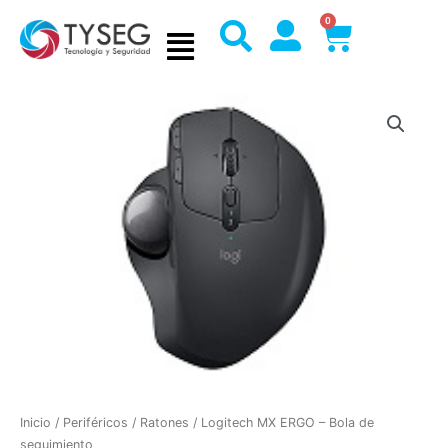
Ir
0
Cart
al
contenido
Inicio
/
Periféricos
/
Ratones
/ Logitech MX ERGO – Bola de
seguimiento