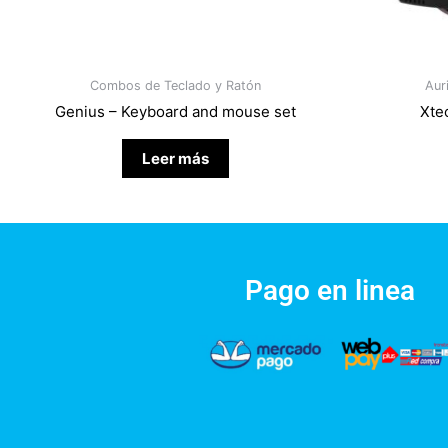
Combos de Teclado y Ratón
Aur
Genius – Keyboard and mouse set
Xte
Leer más
Pago en linea