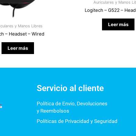
Auriculares y Manos Li
Logitech – G522 – Hea
Leer más
iculares y Manos Libres
ch – Headset – Wired
Leer más
Servicio al cliente
Política de Envío, Devoluciones
y Reembolsos
Políticas de Privacidad y Seguridad