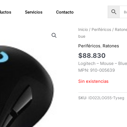
ductos
Servicios
Contacto
Inicio
/
Periféricos
/
Raton
bue
Periféricos
,
Ratones
$
88.830
Logitech – Mouse – Blue
MPN: 910-005639
Sin existencias
SKU:
ID022LOG55-Tyseg