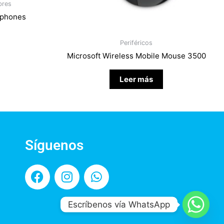
bres
dphones
Periféricos
Microsoft Wireless Mobile Mouse 3500
Leer más
Síguenos
F
I
W
a
n
h
c
s
a
Escríbenos vía WhatsApp
e
t
t
b
a
s