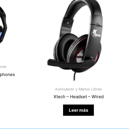
bres
dphones
Auriculares y Manos Libres
Xtech – Headset – Wired
Leer más