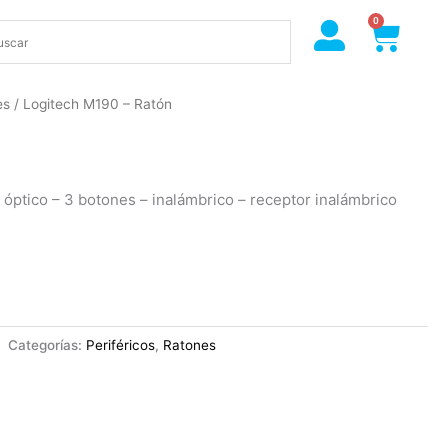
0
Cart
es
/ Logitech M190 – Ratón
 óptico – 3 botones – inalámbrico – receptor inalámbrico
Categorías:
Periféricos
,
Ratones