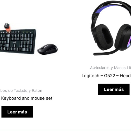
Auriculares y Manos Li
Logitech – G522 – Hea
Leer más
bos de Teclado y Ratón
– Keyboard and mouse set
Leer más