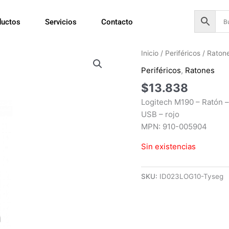
ductos
Servicios
Contacto
Inicio
/
Periféricos
/
Raton
Periféricos
,
Ratones
$
13.838
Logitech M190 – Ratón –
USB – rojo
MPN: 910-005904
Sin existencias
SKU:
ID023LOG10-Tyseg