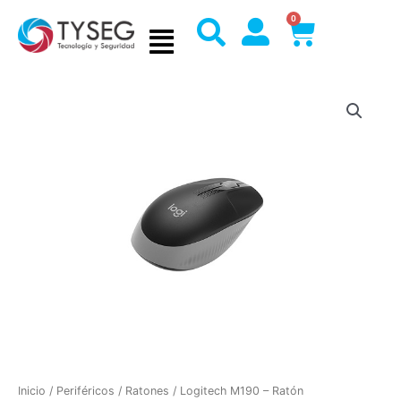
Ir
0
Cart
al
contenido
Inicio
/
Periféricos
/
Ratones
/ Logitech M190 – Ratón