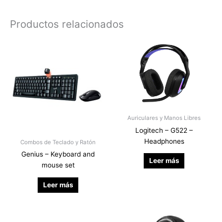
Productos relacionados
Auriculares y Manos Libres
Logitech – G522 –
Headphones
Combos de Teclado y Ratón
Genius – Keyboard and
Leer más
mouse set
Leer más